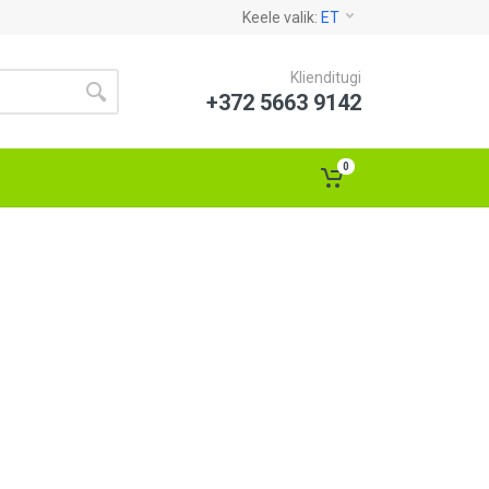
Keele valik:
ET
Klienditugi
+372 5663 9142
0