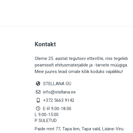
PLAADID (64)
ELEKTER (763)
KATUS (13)
SAEMATERJALID (8)
Kontakt
LIISTUD (183)
KIVID (31)
Oleme 25. aastat tegutsev ettevõte, mis tegeleb
peamiselt ehitusmaterjalide ja -tarvete müügiga.
KATTED (133)
Meie juures leiad omale kõik koduks vajalikku!
AIATARBED (647)
STELLANA OÜ
MAALRITARBED (1029)
info@stellana.ee
SOOJUSTUS (15)
+372 5663 9142
E-R 9.00-18.00
KEEMIA (222)
L 9.00-15.00
P SULETUD
TÖÖRIIDED (117)
Paide mnt 77, Tapa linn, Tapa vald, Lääne-Viru
SAUN (8)