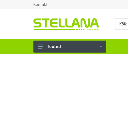
Kontakt
Tooted
UKSED, AKNAD (295)
AHJUTARBED (165)
KINNITUSVAHENDID (276)
TÖÖRIISTAD (906)
SANTEHNIKA (1503)
VENTILATSIOON (209)
KARKASS (57)