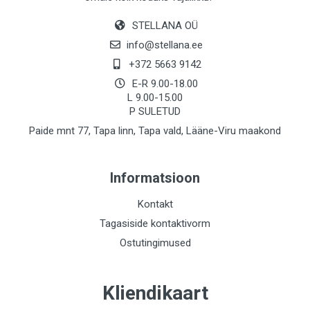
STELLANA OÜ
info@stellana.ee
+372 5663 9142
E-R 9.00-18.00
L 9.00-15.00
P SULETUD
Paide mnt 77, Tapa linn, Tapa vald, Lääne-Viru maakond
Informatsioon
Kontakt
Tagasiside kontaktivorm
Ostutingimused
Kliendikaart