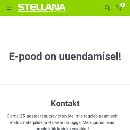
0
E-pood on uuendamisel!
Kontakt
Oleme 25. aastat tegutsev ettevõte, mis tegeleb peamiselt
ehitusmaterjalide ja -tarvete müügiga. Meie juures leiad
omale kõik koduks vajalikku!