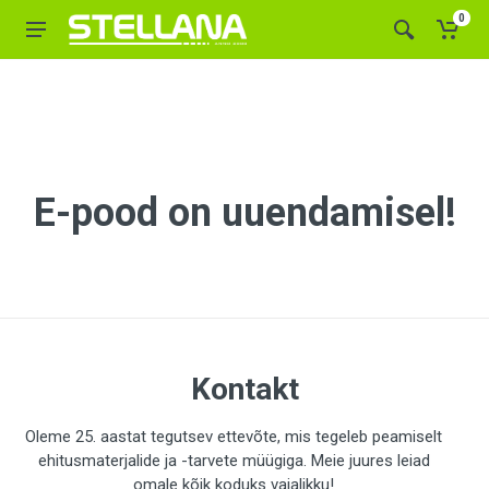
0
E-pood on uuendamisel!
Kontakt
Oleme 25. aastat tegutsev ettevõte, mis tegeleb peamiselt
ehitusmaterjalide ja -tarvete müügiga. Meie juures leiad
omale kõik koduks vajalikku!