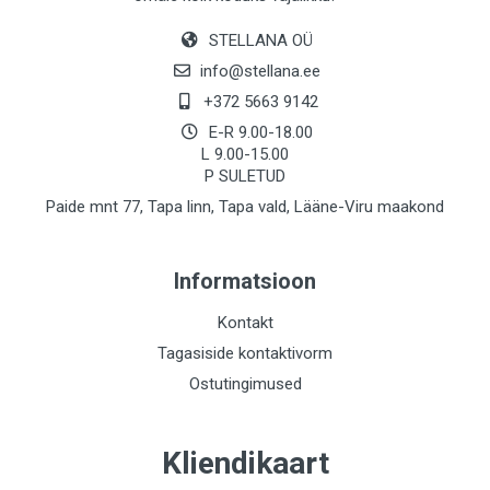
STELLANA OÜ
info@stellana.ee
+372 5663 9142
E-R 9.00-18.00
L 9.00-15.00
P SULETUD
Paide mnt 77, Tapa linn, Tapa vald, Lääne-Viru maakond
Informatsioon
Kontakt
Tagasiside kontaktivorm
Ostutingimused
Kliendikaart