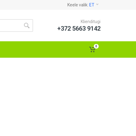
Keele valik:
ET
Klienditugi
+372 5663 9142
0