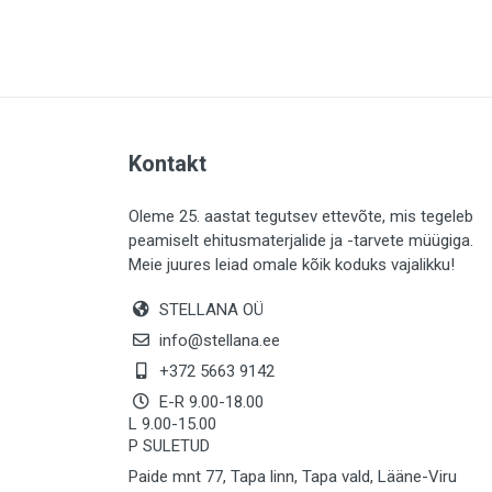
PLAADID (63)
ELEKTER (765)
KATUS (13)
SAEMATERJALID (8)
Kontakt
LIISTUD (183)
KIVID (31)
Oleme 25. aastat tegutsev ettevõte, mis tegeleb
peamiselt ehitusmaterjalide ja -tarvete müügiga.
KATTED (132)
Meie juures leiad omale kõik koduks vajalikku!
AIATARBED (648)
STELLANA OÜ
MAALRITARBED (1027)
info@stellana.ee
SOOJUSTUS (16)
+372 5663 9142
E-R 9.00-18.00
KEEMIA (220)
L 9.00-15.00
P SULETUD
TÖÖRIIDED (117)
Paide mnt 77, Tapa linn, Tapa vald, Lääne-Viru
SAUN (8)