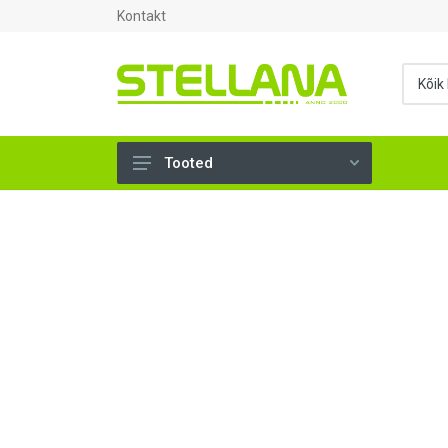
Kontakt
Tooted
UKSED, AKNAD (296)
AHJUTARBED (165)
KINNITUSVAHENDID (276)
TÖÖRIISTAD (904)
SANTEHNIKA (1503)
VENTILATSIOON (209)
KARKASS (58)