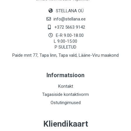
STELLANA OÜ
info@stellana.ee
+372 5663 9142
E-R 9.00-18.00
L 9.00-15.00
P SULETUD
Paide mnt 77, Tapa linn, Tapa vald, Lääne-Viru maakond
Informatsioon
Kontakt
Tagasiside kontaktivorm
Ostutingimused
Kliendikaart