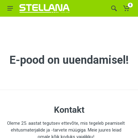
0
E-pood on uuendamisel!
Kontakt
Oleme 25. aastat tegutsev ettevõte, mis tegeleb peamiselt
ehitusmaterjalide ja -tarvete müügiga. Meie juures leiad
omale kõik koduks vajalikku!