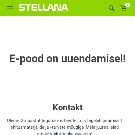
0
E-pood on uuendamisel!
Kontakt
Oleme 25. aastat tegutsev ettevõte, mis tegeleb peamiselt
ehitusmaterjalide ja -tarvete müügiga. Meie juures leiad
omale kõik koduks vajalikku!