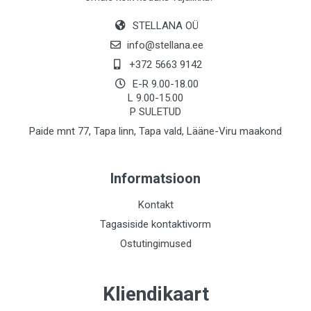
STELLANA OÜ
info@stellana.ee
+372 5663 9142
E-R 9.00-18.00
L 9.00-15.00
P SULETUD
Paide mnt 77, Tapa linn, Tapa vald, Lääne-Viru maakond
Informatsioon
Kontakt
Tagasiside kontaktivorm
Ostutingimused
Kliendikaart