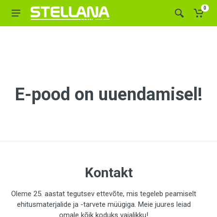
0
E-pood on uuendamisel!
Kontakt
Oleme 25. aastat tegutsev ettevõte, mis tegeleb peamiselt
ehitusmaterjalide ja -tarvete müügiga. Meie juures leiad
omale kõik koduks vajalikku!