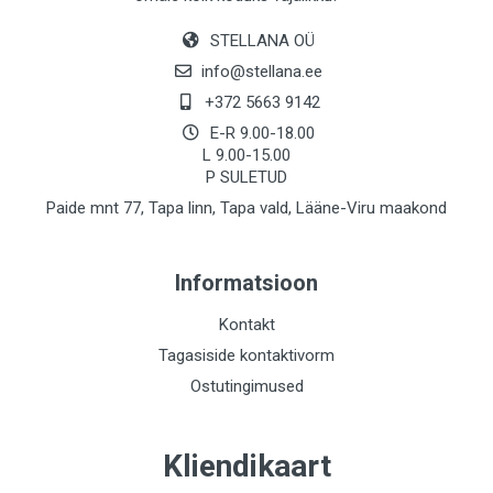
STELLANA OÜ
info@stellana.ee
+372 5663 9142
E-R 9.00-18.00
L 9.00-15.00
P SULETUD
Paide mnt 77, Tapa linn, Tapa vald, Lääne-Viru maakond
Informatsioon
Kontakt
Tagasiside kontaktivorm
Ostutingimused
Kliendikaart