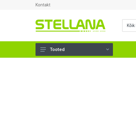
Kontakt
Tooted
UKSED, AKNAD (296)
AHJUTARBED (165)
KINNITUSVAHENDID (276)
TÖÖRIISTAD (904)
SANTEHNIKA (1503)
VENTILATSIOON (209)
KARKASS (58)