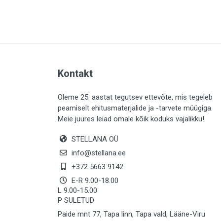
PLAADID (63)
ELEKTER (765)
KATUS (13)
SAEMATERJALID (8)
Kontakt
LIISTUD (183)
KIVID (31)
Oleme 25. aastat tegutsev ettevõte, mis tegeleb
peamiselt ehitusmaterjalide ja -tarvete müügiga.
KATTED (132)
Meie juures leiad omale kõik koduks vajalikku!
AIATARBED (648)
STELLANA OÜ
MAALRITARBED (1027)
info@stellana.ee
SOOJUSTUS (16)
+372 5663 9142
E-R 9.00-18.00
KEEMIA (220)
L 9.00-15.00
P SULETUD
TÖÖRIIDED (117)
Paide mnt 77, Tapa linn, Tapa vald, Lääne-Viru
SAUN (8)