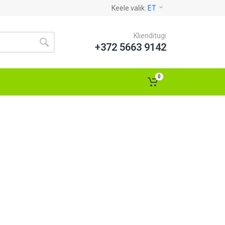
Keele valik:
ET
Klienditugi
+372 5663 9142
0