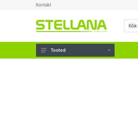
Kontakt
Tooted
UKSED, AKNAD (295)
AHJUTARBED (165)
KINNITUSVAHENDID (276)
TÖÖRIISTAD (901)
SANTEHNIKA (1500)
VENTILATSIOON (209)
KARKASS (58)