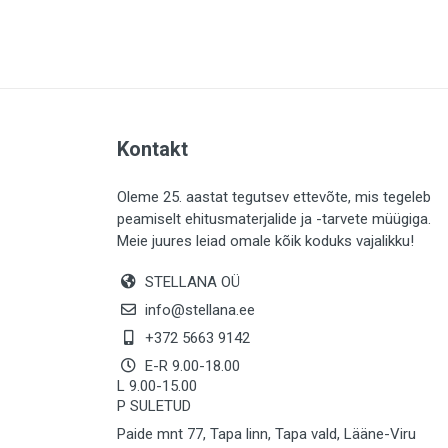
PLAADID (63)
ELEKTER (765)
KATUS (13)
SAEMATERJALID (8)
Kontakt
LIISTUD (183)
KIVID (31)
Oleme 25. aastat tegutsev ettevõte, mis tegeleb
peamiselt ehitusmaterjalide ja -tarvete müügiga.
KATTED (132)
Meie juures leiad omale kõik koduks vajalikku!
AIATARBED (648)
STELLANA OÜ
MAALRITARBED (1025)
info@stellana.ee
SOOJUSTUS (16)
+372 5663 9142
E-R 9.00-18.00
KEEMIA (220)
L 9.00-15.00
P SULETUD
TÖÖRIIDED (117)
Paide mnt 77, Tapa linn, Tapa vald, Lääne-Viru
SAUN (8)