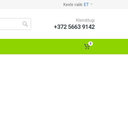
Keele valik:
ET
Klienditugi
+372 5663 9142
0