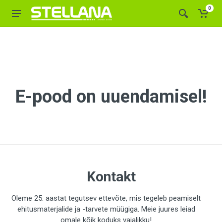
0
E-pood on uuendamisel!
Kontakt
Oleme 25. aastat tegutsev ettevõte, mis tegeleb peamiselt
ehitusmaterjalide ja -tarvete müügiga. Meie juures leiad
omale kõik koduks vajalikku!