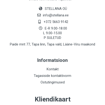
STELLANA OÜ
info@stellana.ee
+372 5663 9142
E-R 9.00-18.00
L 9.00-15.00
P SULETUD
Paide mnt 77, Tapa linn, Tapa vald, Lääne-Viru maakond
Informatsioon
Kontakt
Tagasiside kontaktivorm
Ostutingimused
Kliendikaart