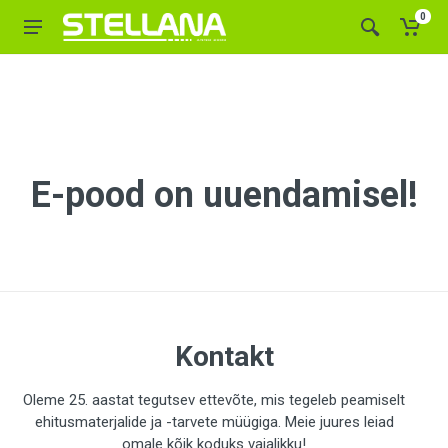
0
E-pood on uuendamisel!
Kontakt
Oleme 25. aastat tegutsev ettevõte, mis tegeleb peamiselt
ehitusmaterjalide ja -tarvete müügiga. Meie juures leiad
omale kõik koduks vajalikku!