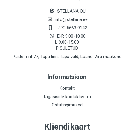
STELLANA OÜ
info@stellana.ee
+372 5663 9142
E-R 9.00-18.00
L 9.00-15.00
P SULETUD
Paide mnt 77, Tapa linn, Tapa vald, Lääne-Viru maakond
Informatsioon
Kontakt
Tagasiside kontaktivorm
Ostutingimused
Kliendikaart