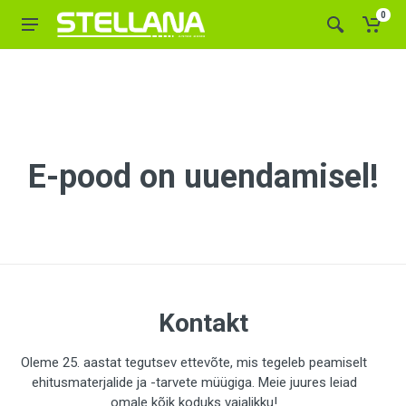
0
E-pood on uuendamisel!
Kontakt
Oleme 25. aastat tegutsev ettevõte, mis tegeleb peamiselt
ehitusmaterjalide ja -tarvete müügiga. Meie juures leiad
omale kõik koduks vajalikku!