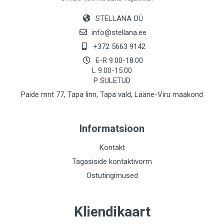
STELLANA OÜ
info@stellana.ee
+372 5663 9142
E-R 9.00-18.00
L 9.00-15.00
P SULETUD
Paide mnt 77, Tapa linn, Tapa vald, Lääne-Viru maakond
Informatsioon
Kontakt
Tagasiside kontaktivorm
Ostutingimused
Kliendikaart