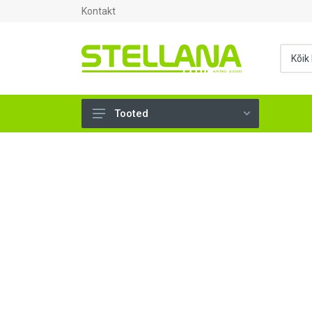
Kontakt
Tooted
UKSED, AKNAD (295)
AHJUTARBED (165)
KINNITUSVAHENDID (276)
TÖÖRIISTAD (901)
SANTEHNIKA (1500)
VENTILATSIOON (209)
KARKASS (58)