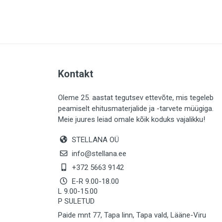
PLAADID (63)
ELEKTER (765)
KATUS (13)
SAEMATERJALID (8)
Kontakt
LIISTUD (183)
KIVID (31)
Oleme 25. aastat tegutsev ettevõte, mis tegeleb
peamiselt ehitusmaterjalide ja -tarvete müügiga.
KATTED (132)
Meie juures leiad omale kõik koduks vajalikku!
AIATARBED (648)
STELLANA OÜ
MAALRITARBED (1025)
info@stellana.ee
SOOJUSTUS (16)
+372 5663 9142
E-R 9.00-18.00
KEEMIA (220)
L 9.00-15.00
P SULETUD
TÖÖRIIDED (117)
Paide mnt 77, Tapa linn, Tapa vald, Lääne-Viru
SAUN (8)