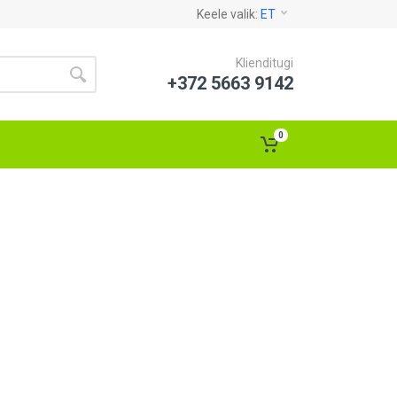
Keele valik:
ET
Klienditugi
+372 5663 9142
0