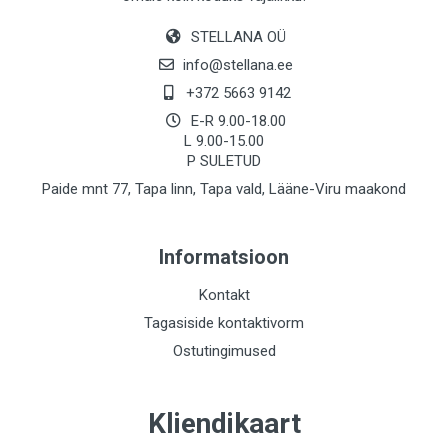
STELLANA OÜ
info@stellana.ee
+372 5663 9142
E-R 9.00-18.00
L 9.00-15.00
P SULETUD
Paide mnt 77, Tapa linn, Tapa vald, Lääne-Viru maakond
Informatsioon
Kontakt
Tagasiside kontaktivorm
Ostutingimused
Kliendikaart