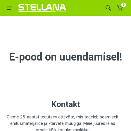
0
E-pood on uuendamisel!
Kontakt
Oleme 25. aastat tegutsev ettevõte, mis tegeleb peamiselt
ehitusmaterjalide ja -tarvete müügiga. Meie juures leiad
omale kõik koduks vajalikku!