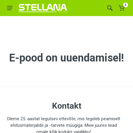
0
E-pood on uuendamisel!
Kontakt
Oleme 25. aastat tegutsev ettevõte, mis tegeleb peamiselt
ehitusmaterjalide ja -tarvete müügiga. Meie juures leiad
omale kõik koduks vajalikku!