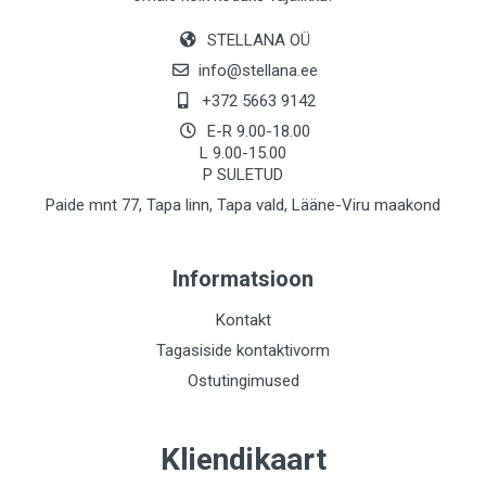
STELLANA OÜ
info@stellana.ee
+372 5663 9142
E-R 9.00-18.00
L 9.00-15.00
P SULETUD
Paide mnt 77, Tapa linn, Tapa vald, Lääne-Viru maakond
Informatsioon
Kontakt
Tagasiside kontaktivorm
Ostutingimused
Kliendikaart