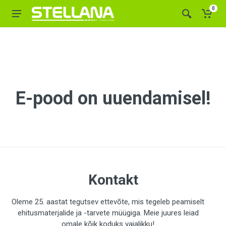
0
E-pood on uuendamisel!
Kontakt
Oleme 25. aastat tegutsev ettevõte, mis tegeleb peamiselt
ehitusmaterjalide ja -tarvete müügiga. Meie juures leiad
omale kõik koduks vajalikku!