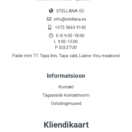
STELLANA OÜ
info@stellana.ee
+372 5663 9142
E-R 9.00-18.00
L 9.00-15.00
P SULETUD
Paide mnt 77, Tapa linn, Tapa vald, Lääne-Viru maakond
Informatsioon
Kontakt
Tagasiside kontaktivorm
Ostutingimused
Kliendikaart