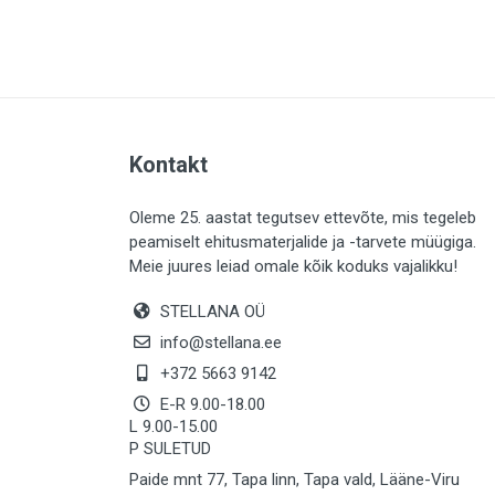
PLAADID (63)
ELEKTER (765)
KATUS (13)
SAEMATERJALID (8)
Kontakt
LIISTUD (183)
KIVID (31)
Oleme 25. aastat tegutsev ettevõte, mis tegeleb
peamiselt ehitusmaterjalide ja -tarvete müügiga.
KATTED (132)
Meie juures leiad omale kõik koduks vajalikku!
AIATARBED (648)
STELLANA OÜ
MAALRITARBED (1025)
info@stellana.ee
SOOJUSTUS (16)
+372 5663 9142
E-R 9.00-18.00
KEEMIA (220)
L 9.00-15.00
P SULETUD
TÖÖRIIDED (117)
Paide mnt 77, Tapa linn, Tapa vald, Lääne-Viru
SAUN (8)