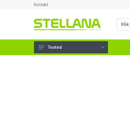
Kontakt
Tooted
UKSED, AKNAD (296)
AHJUTARBED (165)
KINNITUSVAHENDID (276)
TÖÖRIISTAD (901)
SANTEHNIKA (1501)
VENTILATSIOON (209)
KARKASS (58)