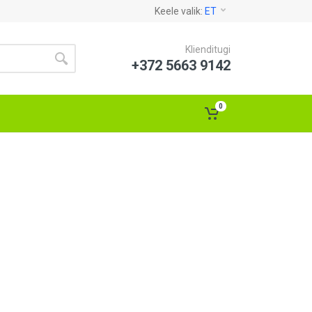
Keele valik:
ET
Klienditugi
+372 5663 9142
0