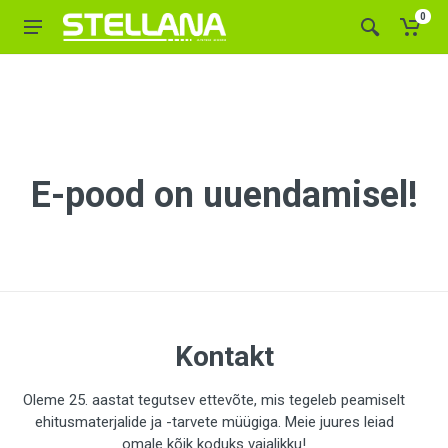
0
E-pood on uuendamisel!
Kontakt
Oleme 25. aastat tegutsev ettevõte, mis tegeleb peamiselt
ehitusmaterjalide ja -tarvete müügiga. Meie juures leiad
omale kõik koduks vajalikku!