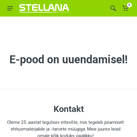
0
E-pood on uuendamisel!
Kontakt
Oleme 25. aastat tegutsev ettevõte, mis tegeleb peamiselt
ehitusmaterjalide ja -tarvete müügiga. Meie juures leiad
omale kõik koduks vajalikku!