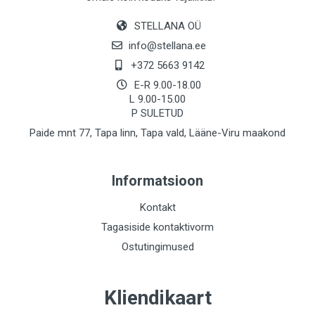
STELLANA OÜ
info@stellana.ee
+372 5663 9142
E-R 9.00-18.00
L 9.00-15.00
P SULETUD
Paide mnt 77, Tapa linn, Tapa vald, Lääne-Viru maakond
Informatsioon
Kontakt
Tagasiside kontaktivorm
Ostutingimused
Kliendikaart