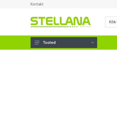
Kontakt
Tooted
UKSED, AKNAD (296)
AHJUTARBED (165)
KINNITUSVAHENDID (276)
TÖÖRIISTAD (904)
SANTEHNIKA (1503)
VENTILATSIOON (209)
KARKASS (57)