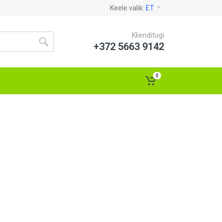
Keele valik:
ET
Klienditugi
+372 5663 9142
0