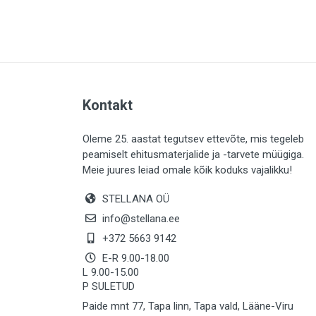
PLAADID (63)
ELEKTER (763)
KATUS (13)
SAEMATERJALID (8)
Kontakt
LIISTUD (183)
KIVID (31)
Oleme 25. aastat tegutsev ettevõte, mis tegeleb
peamiselt ehitusmaterjalide ja -tarvete müügiga.
KATTED (132)
Meie juures leiad omale kõik koduks vajalikku!
AIATARBED (647)
STELLANA OÜ
MAALRITARBED (1024)
info@stellana.ee
SOOJUSTUS (15)
+372 5663 9142
E-R 9.00-18.00
KEEMIA (220)
L 9.00-15.00
P SULETUD
TÖÖRIIDED (117)
Paide mnt 77, Tapa linn, Tapa vald, Lääne-Viru
SAUN (8)