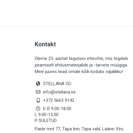
PLAADID (63)
ELEKTER (765)
KATUS (13)
SAEMATERJALID (8)
Kontakt
LIISTUD (183)
KIVID (31)
Oleme 25. aastat tegutsev ettevõte, mis tegeleb
peamiselt ehitusmaterjalide ja -tarvete müügiga.
KATTED (132)
Meie juures leiad omale kõik koduks vajalikku!
AIATARBED (648)
STELLANA OÜ
MAALRITARBED (1025)
info@stellana.ee
SOOJUSTUS (16)
+372 5663 9142
E-R 9.00-18.00
KEEMIA (220)
L 9.00-15.00
P SULETUD
TÖÖRIIDED (117)
Paide mnt 77, Tapa linn, Tapa vald, Lääne-Viru
SAUN (8)