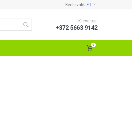
Keele valik:
ET
Klienditugi
+372 5663 9142
0