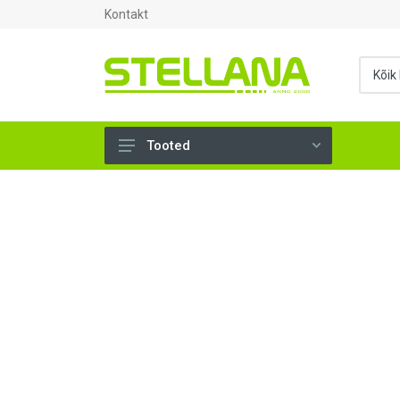
Kontakt
Tooted
UKSED, AKNAD (295)
AHJUTARBED (165)
KINNITUSVAHENDID (276)
TÖÖRIISTAD (901)
SANTEHNIKA (1500)
VENTILATSIOON (209)
KARKASS (58)