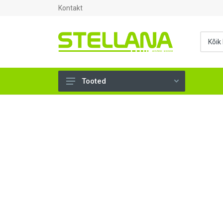
Kontakt
Tooted
UKSED, AKNAD (295)
AHJUTARBED (165)
KINNITUSVAHENDID (276)
TÖÖRIISTAD (906)
SANTEHNIKA (1503)
VENTILATSIOON (209)
KARKASS (57)