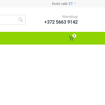
Keele valik:
ET
Klienditugi
+372 5663 9142
0