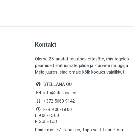
PLAADID (64)
ELEKTER (763)
KATUS (13)
SAEMATERJALID (8)
Kontakt
LIISTUD (183)
KIVID (31)
Oleme 25. aastat tegutsev ettevõte, mis tegeleb
peamiselt ehitusmaterjalide ja -tarvete müügiga.
KATTED (133)
Meie juures leiad omale kõik koduks vajalikku!
AIATARBED (647)
STELLANA OÜ
MAALRITARBED (1029)
info@stellana.ee
SOOJUSTUS (15)
+372 5663 9142
E-R 9.00-18.00
KEEMIA (222)
L 9.00-15.00
P SULETUD
TÖÖRIIDED (117)
Paide mnt 77, Tapa linn, Tapa vald, Lääne-Viru
SAUN (8)