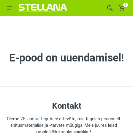
0
E-pood on uuendamisel!
Kontakt
Oleme 25. aastat tegutsev ettevõte, mis tegeleb peamiselt
ehitusmaterjalide ja -tarvete müügiga. Meie juures leiad
omale kõik koduks vajalikku!