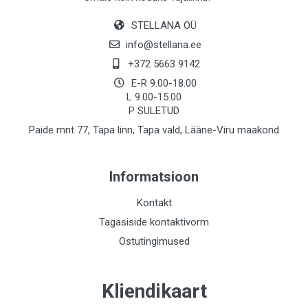
STELLANA OÜ
info@stellana.ee
+372 5663 9142
E-R 9.00-18.00
L 9.00-15.00
P SULETUD
Paide mnt 77, Tapa linn, Tapa vald, Lääne-Viru maakond
Informatsioon
Kontakt
Tagasiside kontaktivorm
Ostutingimused
Kliendikaart