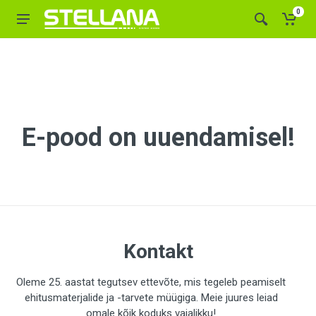
0
E-pood on uuendamisel!
Kontakt
Oleme 25. aastat tegutsev ettevõte, mis tegeleb peamiselt
ehitusmaterjalide ja -tarvete müügiga. Meie juures leiad
omale kõik koduks vajalikku!