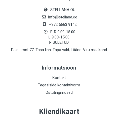
STELLANA OÜ
info@stellana.ee
+372 5663 9142
E-R 9.00-18.00
L 9.00-15.00
P SULETUD
Paide mnt 77, Tapa linn, Tapa vald, Lääne-Viru maakond
Informatsioon
Kontakt
Tagasiside kontaktivorm
Ostutingimused
Kliendikaart