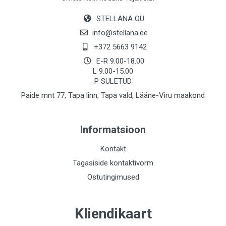
STELLANA OÜ
info@stellana.ee
+372 5663 9142
E-R 9.00-18.00
L 9.00-15.00
P SULETUD
Paide mnt 77, Tapa linn, Tapa vald, Lääne-Viru maakond
Informatsioon
Kontakt
Tagasiside kontaktivorm
Ostutingimused
Kliendikaart