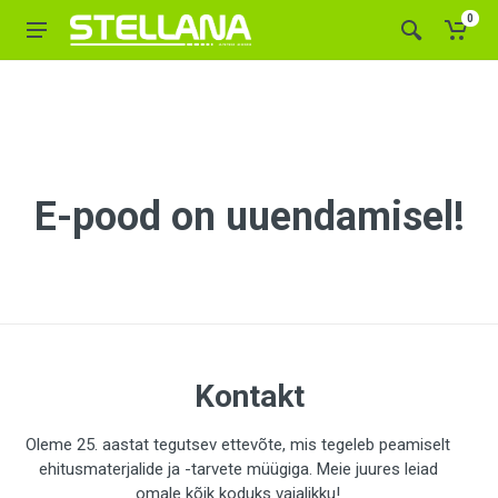
0
E-pood on uuendamisel!
Kontakt
Oleme 25. aastat tegutsev ettevõte, mis tegeleb peamiselt
ehitusmaterjalide ja -tarvete müügiga. Meie juures leiad
omale kõik koduks vajalikku!