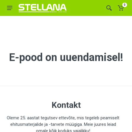
0
E-pood on uuendamisel!
Kontakt
Oleme 25. aastat tegutsev ettevõte, mis tegeleb peamiselt
ehitusmaterjalide ja -tarvete müügiga. Meie juures leiad
omale kõik koduks vajalikku!