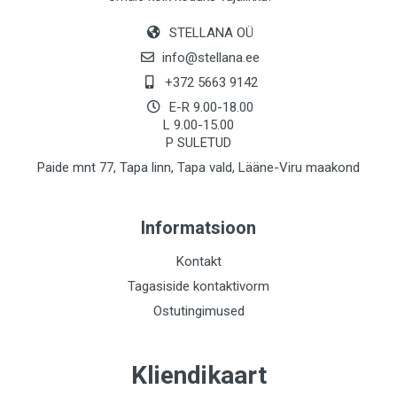
STELLANA OÜ
info@stellana.ee
+372 5663 9142
E-R 9.00-18.00
L 9.00-15.00
P SULETUD
Paide mnt 77, Tapa linn, Tapa vald, Lääne-Viru maakond
Informatsioon
Kontakt
Tagasiside kontaktivorm
Ostutingimused
Kliendikaart