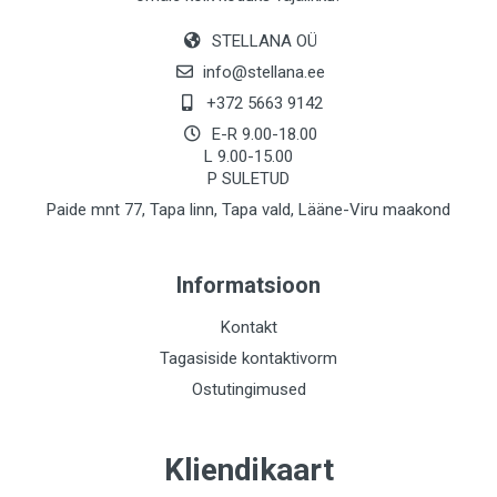
STELLANA OÜ
info@stellana.ee
+372 5663 9142
E-R 9.00-18.00
L 9.00-15.00
P SULETUD
Paide mnt 77, Tapa linn, Tapa vald, Lääne-Viru maakond
Informatsioon
Kontakt
Tagasiside kontaktivorm
Ostutingimused
Kliendikaart