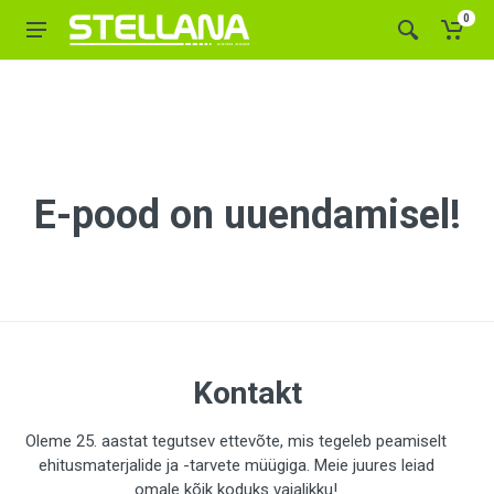
0
E-pood on uuendamisel!
Kontakt
Oleme 25. aastat tegutsev ettevõte, mis tegeleb peamiselt
ehitusmaterjalide ja -tarvete müügiga. Meie juures leiad
omale kõik koduks vajalikku!