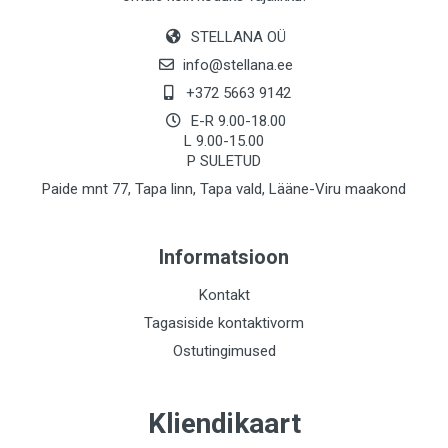
STELLANA OÜ
info@stellana.ee
+372 5663 9142
E-R 9.00-18.00
L 9.00-15.00
P SULETUD
Paide mnt 77, Tapa linn, Tapa vald, Lääne-Viru maakond
Informatsioon
Kontakt
Tagasiside kontaktivorm
Ostutingimused
Kliendikaart