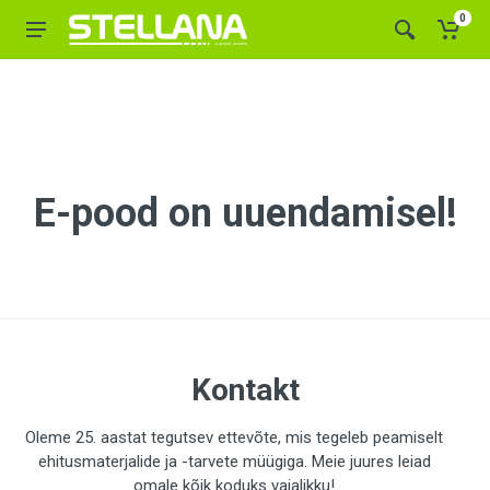
0
E-pood on uuendamisel!
Kontakt
Oleme 25. aastat tegutsev ettevõte, mis tegeleb peamiselt
ehitusmaterjalide ja -tarvete müügiga. Meie juures leiad
omale kõik koduks vajalikku!