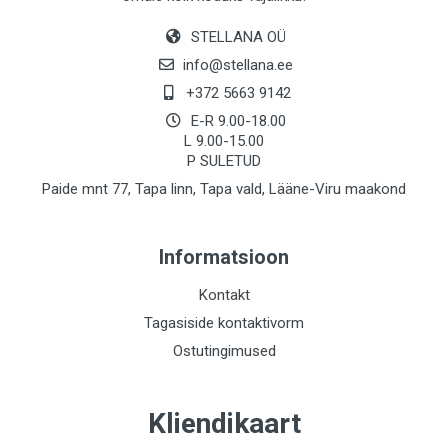
STELLANA OÜ
info@stellana.ee
+372 5663 9142
E-R 9.00-18.00
L 9.00-15.00
P SULETUD
Paide mnt 77, Tapa linn, Tapa vald, Lääne-Viru maakond
Informatsioon
Kontakt
Tagasiside kontaktivorm
Ostutingimused
Kliendikaart