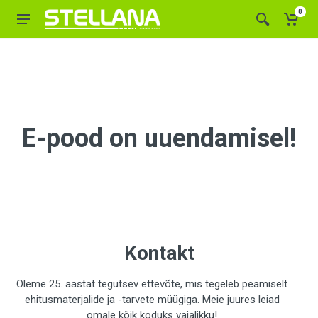
0
E-pood on uuendamisel!
Kontakt
Oleme 25. aastat tegutsev ettevõte, mis tegeleb peamiselt
ehitusmaterjalide ja -tarvete müügiga. Meie juures leiad
omale kõik koduks vajalikku!