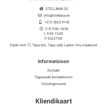
STELLANA OÜ
info@stellana.ee
+372 5663 9142
E-R 9.00-18.00
L 9.00-15.00
P SULETUD
Paide mnt 77, Tapa linn, Tapa vald, Lääne-Viru maakond
Informatsioon
Kontakt
Tagasiside kontaktivorm
Ostutingimused
Kliendikaart