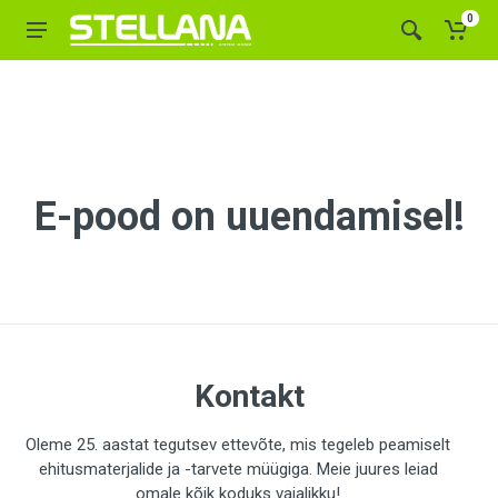
0
E-pood on uuendamisel!
Kontakt
Oleme 25. aastat tegutsev ettevõte, mis tegeleb peamiselt
ehitusmaterjalide ja -tarvete müügiga. Meie juures leiad
omale kõik koduks vajalikku!