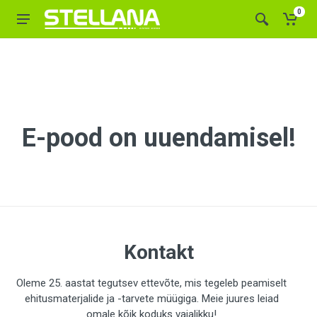
0
E-pood on uuendamisel!
Kontakt
Oleme 25. aastat tegutsev ettevõte, mis tegeleb peamiselt
ehitusmaterjalide ja -tarvete müügiga. Meie juures leiad
omale kõik koduks vajalikku!