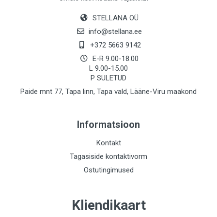
STELLANA OÜ
info@stellana.ee
+372 5663 9142
E-R 9.00-18.00
L 9.00-15.00
P SULETUD
Paide mnt 77, Tapa linn, Tapa vald, Lääne-Viru maakond
Informatsioon
Kontakt
Tagasiside kontaktivorm
Ostutingimused
Kliendikaart