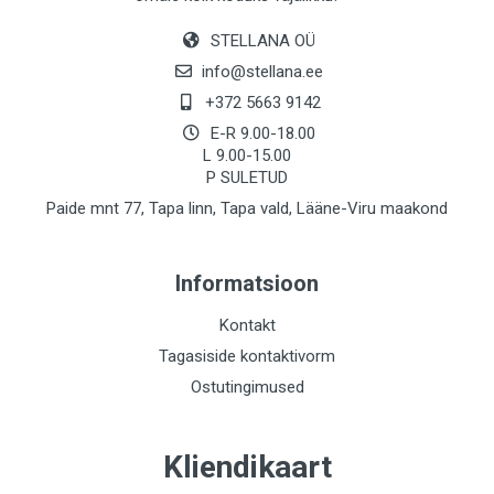
STELLANA OÜ
info@stellana.ee
+372 5663 9142
E-R 9.00-18.00
L 9.00-15.00
P SULETUD
Paide mnt 77, Tapa linn, Tapa vald, Lääne-Viru maakond
Informatsioon
Kontakt
Tagasiside kontaktivorm
Ostutingimused
Kliendikaart