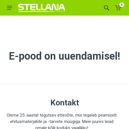
0
E-pood on uuendamisel!
Kontakt
Oleme 25. aastat tegutsev ettevõte, mis tegeleb peamiselt
ehitusmaterjalide ja -tarvete müügiga. Meie juures leiad
omale kõik koduks vajalikku!