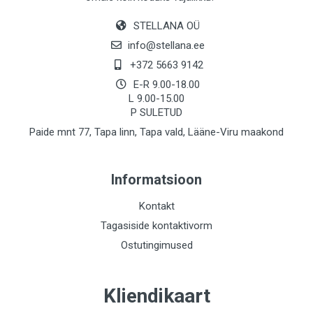
STELLANA OÜ
info@stellana.ee
+372 5663 9142
E-R 9.00-18.00
L 9.00-15.00
P SULETUD
Paide mnt 77, Tapa linn, Tapa vald, Lääne-Viru maakond
Informatsioon
Kontakt
Tagasiside kontaktivorm
Ostutingimused
Kliendikaart