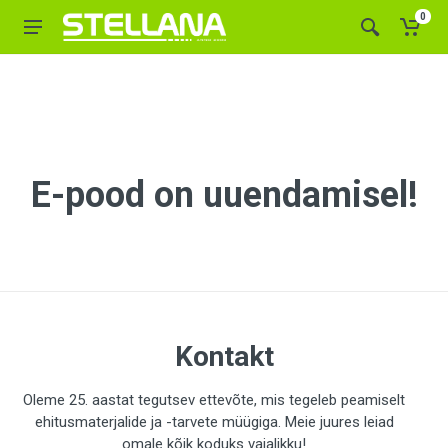
0
E-pood on uuendamisel!
Kontakt
Oleme 25. aastat tegutsev ettevõte, mis tegeleb peamiselt
ehitusmaterjalide ja -tarvete müügiga. Meie juures leiad
omale kõik koduks vajalikku!