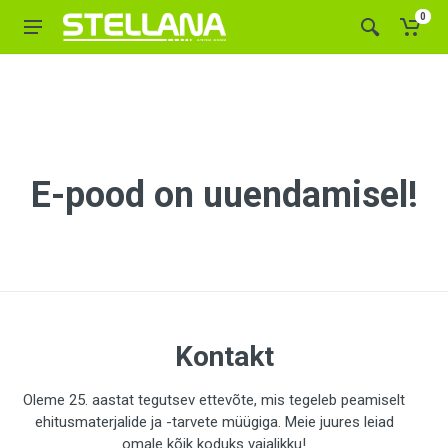
0
E-pood on uuendamisel!
Kontakt
Oleme 25. aastat tegutsev ettevõte, mis tegeleb peamiselt
ehitusmaterjalide ja -tarvete müügiga. Meie juures leiad
omale kõik koduks vajalikku!