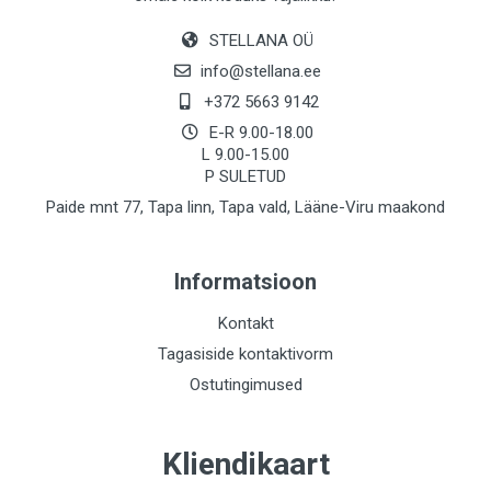
STELLANA OÜ
info@stellana.ee
+372 5663 9142
E-R 9.00-18.00
L 9.00-15.00
P SULETUD
Paide mnt 77, Tapa linn, Tapa vald, Lääne-Viru maakond
Informatsioon
Kontakt
Tagasiside kontaktivorm
Ostutingimused
Kliendikaart