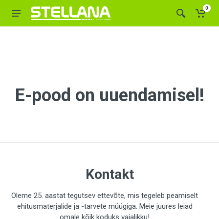
0
E-pood on uuendamisel!
Kontakt
Oleme 25. aastat tegutsev ettevõte, mis tegeleb peamiselt
ehitusmaterjalide ja -tarvete müügiga. Meie juures leiad
omale kõik koduks vajalikku!