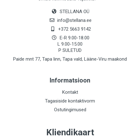
STELLANA OÜ
info@stellana.ee
+372 5663 9142
E-R 9.00-18.00
L 9.00-15.00
P SULETUD
Paide mnt 77, Tapa linn, Tapa vald, Lääne-Viru maakond
Informatsioon
Kontakt
Tagasiside kontaktivorm
Ostutingimused
Kliendikaart