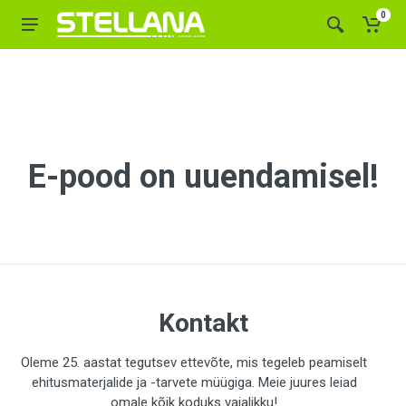
0
E-pood on uuendamisel!
Kontakt
Oleme 25. aastat tegutsev ettevõte, mis tegeleb peamiselt
ehitusmaterjalide ja -tarvete müügiga. Meie juures leiad
omale kõik koduks vajalikku!