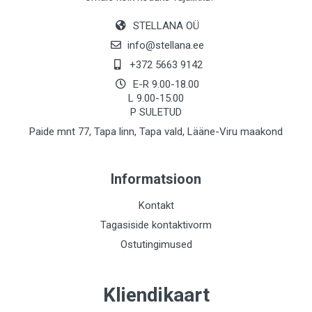
STELLANA OÜ
info@stellana.ee
+372 5663 9142
E-R 9.00-18.00
L 9.00-15.00
P SULETUD
Paide mnt 77, Tapa linn, Tapa vald, Lääne-Viru maakond
Informatsioon
Kontakt
Tagasiside kontaktivorm
Ostutingimused
Kliendikaart