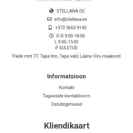
STELLANA OÜ
info@stellana.ee
+372 5663 9142
E-R 9.00-18.00
L 9.00-15.00
P SULETUD
Paide mnt 77, Tapa linn, Tapa vald, Lääne-Viru maakond
Informatsioon
Kontakt
Tagasiside kontaktivorm
Ostutingimused
Kliendikaart