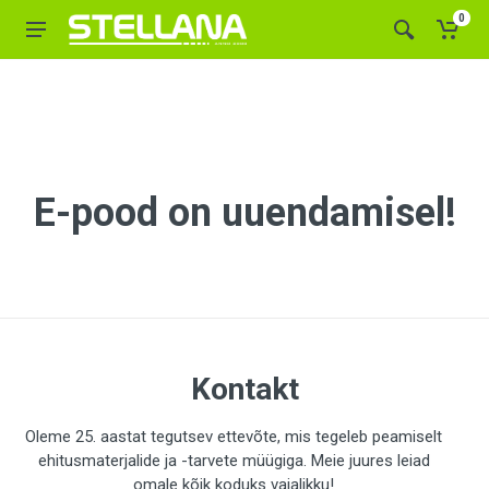
0
E-pood on uuendamisel!
Kontakt
Oleme 25. aastat tegutsev ettevõte, mis tegeleb peamiselt
ehitusmaterjalide ja -tarvete müügiga. Meie juures leiad
omale kõik koduks vajalikku!