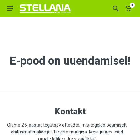
0
E-pood on uuendamisel!
Kontakt
Oleme 25. aastat tegutsev ettevõte, mis tegeleb peamiselt
ehitusmaterjalide ja -tarvete müügiga. Meie juures leiad
omale kõik koduks vajalikku!