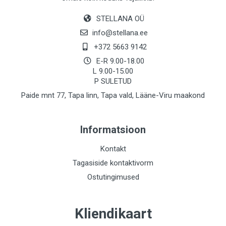
STELLANA OÜ
info@stellana.ee
+372 5663 9142
E-R 9.00-18.00
L 9.00-15.00
P SULETUD
Paide mnt 77, Tapa linn, Tapa vald, Lääne-Viru maakond
Informatsioon
Kontakt
Tagasiside kontaktivorm
Ostutingimused
Kliendikaart