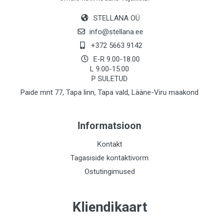
STELLANA OÜ
info@stellana.ee
+372 5663 9142
E-R 9.00-18.00
L 9.00-15.00
P SULETUD
Paide mnt 77, Tapa linn, Tapa vald, Lääne-Viru maakond
Informatsioon
Kontakt
Tagasiside kontaktivorm
Ostutingimused
Kliendikaart