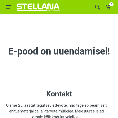
0
E-pood on uuendamisel!
Kontakt
Oleme 25. aastat tegutsev ettevõte, mis tegeleb peamiselt
ehitusmaterjalide ja -tarvete müügiga. Meie juures leiad
omale kõik koduks vajalikku!