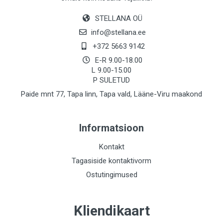
STELLANA OÜ
info@stellana.ee
+372 5663 9142
E-R 9.00-18.00
L 9.00-15.00
P SULETUD
Paide mnt 77, Tapa linn, Tapa vald, Lääne-Viru maakond
Informatsioon
Kontakt
Tagasiside kontaktivorm
Ostutingimused
Kliendikaart