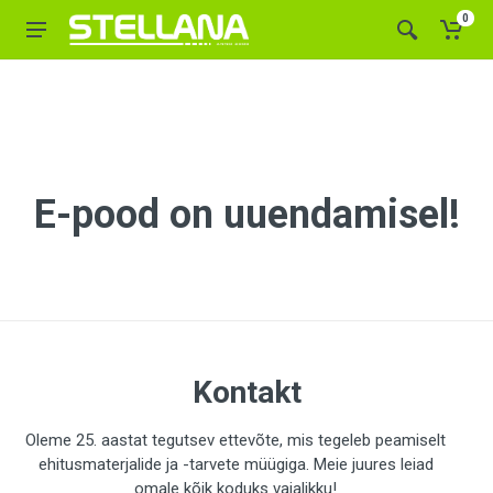
0
E-pood on uuendamisel!
Kontakt
Oleme 25. aastat tegutsev ettevõte, mis tegeleb peamiselt
ehitusmaterjalide ja -tarvete müügiga. Meie juures leiad
omale kõik koduks vajalikku!