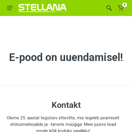
0
E-pood on uuendamisel!
Kontakt
Oleme 25. aastat tegutsev ettevõte, mis tegeleb peamiselt
ehitusmaterjalide ja -tarvete müügiga. Meie juures leiad
omale kõik koduks vajalikku!