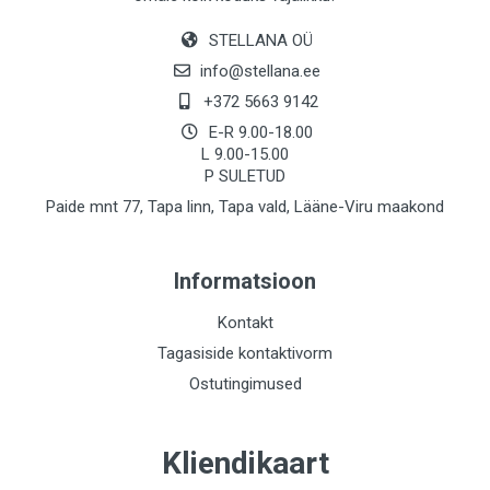
STELLANA OÜ
info@stellana.ee
+372 5663 9142
E-R 9.00-18.00
L 9.00-15.00
P SULETUD
Paide mnt 77, Tapa linn, Tapa vald, Lääne-Viru maakond
Informatsioon
Kontakt
Tagasiside kontaktivorm
Ostutingimused
Kliendikaart