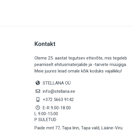
PLAADID (63)
ELEKTER (765)
KATUS (13)
SAEMATERJALID (8)
Kontakt
LIISTUD (183)
KIVID (31)
Oleme 25. aastat tegutsev ettevõte, mis tegeleb
peamiselt ehitusmaterjalide ja -tarvete müügiga.
KATTED (132)
Meie juures leiad omale kõik koduks vajalikku!
AIATARBED (646)
STELLANA OÜ
MAALRITARBED (1024)
info@stellana.ee
SOOJUSTUS (16)
+372 5663 9142
E-R 9.00-18.00
KEEMIA (220)
L 9.00-15.00
P SULETUD
TÖÖRIIDED (117)
Paide mnt 77, Tapa linn, Tapa vald, Lääne-Viru
SAUN (8)