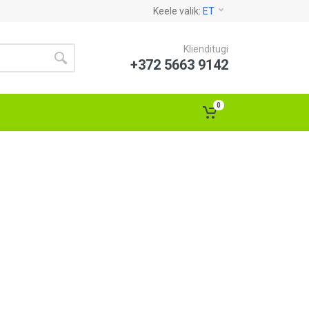
Keele valik:
ET
Klienditugi
+372 5663 9142
0