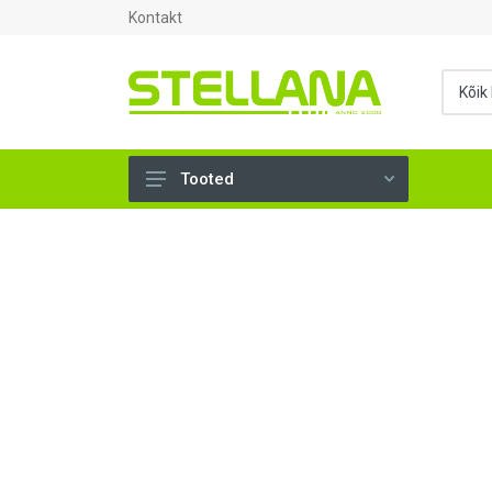
Kontakt
Tooted
UKSED, AKNAD (294)
AHJUTARBED (165)
KINNITUSVAHENDID (276)
TÖÖRIISTAD (897)
SANTEHNIKA (1499)
VENTILATSIOON (209)
KARKASS (58)