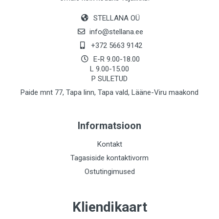
STELLANA OÜ
info@stellana.ee
+372 5663 9142
E-R 9.00-18.00
L 9.00-15.00
P SULETUD
Paide mnt 77, Tapa linn, Tapa vald, Lääne-Viru maakond
Informatsioon
Kontakt
Tagasiside kontaktivorm
Ostutingimused
Kliendikaart