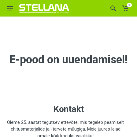
0
E-pood on uuendamisel!
Kontakt
Oleme 25. aastat tegutsev ettevõte, mis tegeleb peamiselt
ehitusmaterjalide ja -tarvete müügiga. Meie juures leiad
omale kõik koduks vajalikku!