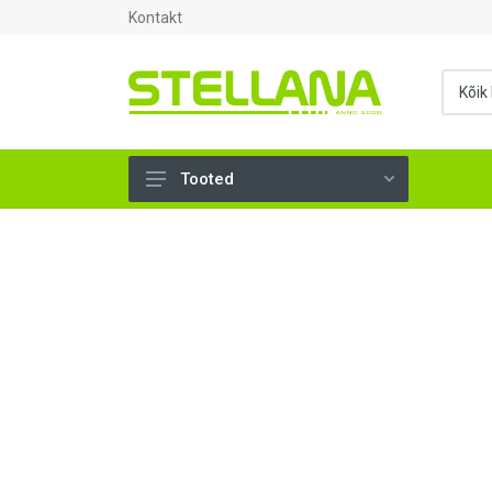
Kontakt
Tooted
UKSED, AKNAD (294)
AHJUTARBED (165)
KINNITUSVAHENDID (276)
TÖÖRIISTAD (897)
SANTEHNIKA (1499)
VENTILATSIOON (209)
KARKASS (58)