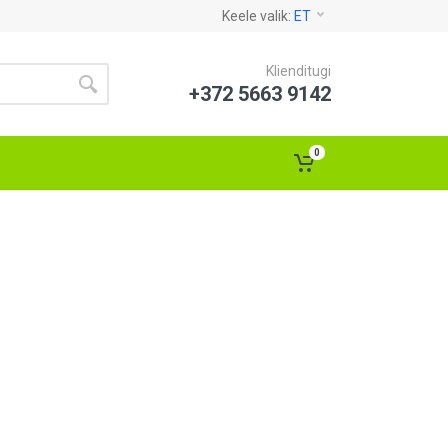
Keele valik:
ET
Klienditugi
+372 5663 9142
0