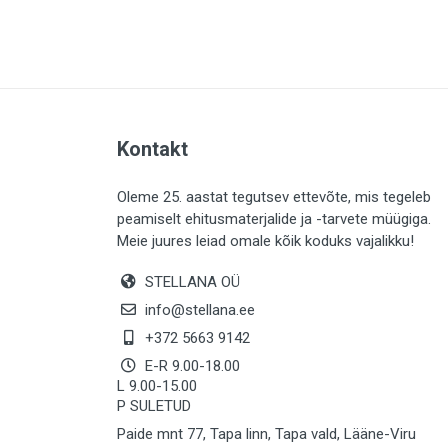
PLAADID (63)
ELEKTER (765)
KATUS (13)
SAEMATERJALID (8)
Kontakt
LIISTUD (183)
KIVID (31)
Oleme 25. aastat tegutsev ettevõte, mis tegeleb
peamiselt ehitusmaterjalide ja -tarvete müügiga.
KATTED (132)
Meie juures leiad omale kõik koduks vajalikku!
AIATARBED (646)
STELLANA OÜ
MAALRITARBED (1024)
info@stellana.ee
SOOJUSTUS (16)
+372 5663 9142
E-R 9.00-18.00
KEEMIA (220)
L 9.00-15.00
P SULETUD
TÖÖRIIDED (117)
Paide mnt 77, Tapa linn, Tapa vald, Lääne-Viru
SAUN (8)