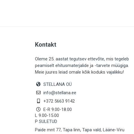
PLAADID (63)
ELEKTER (763)
KATUS (13)
SAEMATERJALID (8)
Kontakt
LIISTUD (183)
KIVID (31)
Oleme 25. aastat tegutsev ettevõte, mis tegeleb
peamiselt ehitusmaterjalide ja -tarvete müügiga.
KATTED (132)
Meie juures leiad omale kõik koduks vajalikku!
AIATARBED (647)
STELLANA OÜ
MAALRITARBED (1024)
info@stellana.ee
SOOJUSTUS (15)
+372 5663 9142
E-R 9.00-18.00
KEEMIA (220)
L 9.00-15.00
P SULETUD
TÖÖRIIDED (117)
Paide mnt 77, Tapa linn, Tapa vald, Lääne-Viru
SAUN (8)