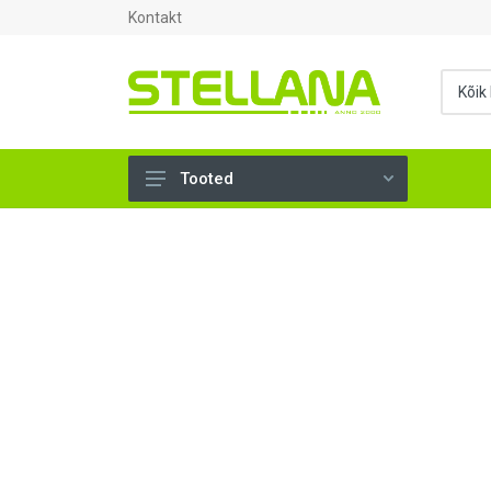
Kontakt
Tooted
UKSED, AKNAD (296)
AHJUTARBED (165)
KINNITUSVAHENDID (276)
TÖÖRIISTAD (904)
SANTEHNIKA (1503)
VENTILATSIOON (209)
KARKASS (57)