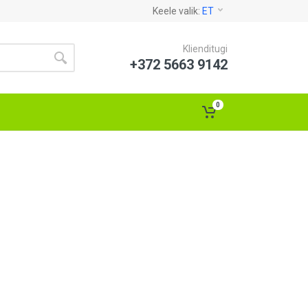
Keele valik:
ET
Klienditugi
+372 5663 9142
0