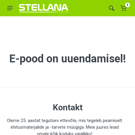
0
E-pood on uuendamisel!
Kontakt
Oleme 25. aastat tegutsev ettevõte, mis tegeleb peamiselt
ehitusmaterjalide ja -tarvete müügiga. Meie juures leiad
omale kõik koduks vajalikku!