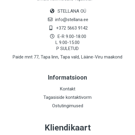
STELLANA OÜ
info@stellana.ee
+372 5663 9142
E-R 9.00-18.00
L 9.00-15.00
P SULETUD
Paide mnt 77, Tapa linn, Tapa vald, Lääne-Viru maakond
Informatsioon
Kontakt
Tagasiside kontaktivorm
Ostutingimused
Kliendikaart