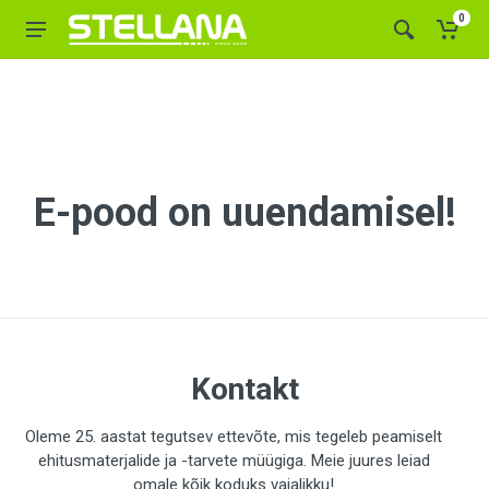
0
E-pood on uuendamisel!
Kontakt
Oleme 25. aastat tegutsev ettevõte, mis tegeleb peamiselt
ehitusmaterjalide ja -tarvete müügiga. Meie juures leiad
omale kõik koduks vajalikku!