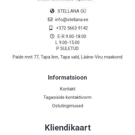
STELLANA OÜ
info@stellana.ee
+372 5663 9142
E-R 9.00-18.00
L 9.00-15.00
P SULETUD
Paide mnt 77, Tapa linn, Tapa vald, Lääne-Viru maakond
Informatsioon
Kontakt
Tagasiside kontaktivorm
Ostutingimused
Kliendikaart