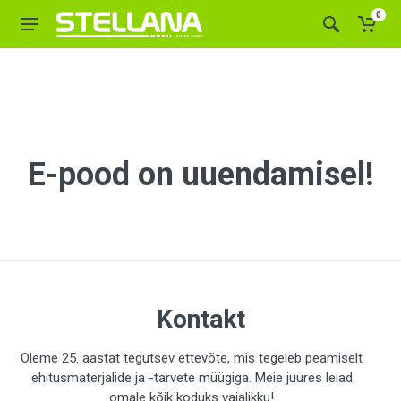
0
E-pood on uuendamisel!
Kontakt
Oleme 25. aastat tegutsev ettevõte, mis tegeleb peamiselt
ehitusmaterjalide ja -tarvete müügiga. Meie juures leiad
omale kõik koduks vajalikku!