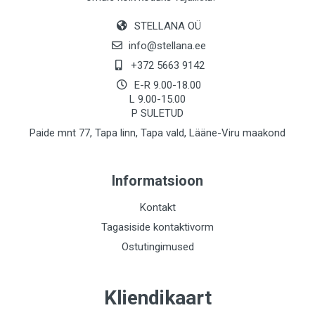
STELLANA OÜ
info@stellana.ee
+372 5663 9142
E-R 9.00-18.00
L 9.00-15.00
P SULETUD
Paide mnt 77, Tapa linn, Tapa vald, Lääne-Viru maakond
Informatsioon
Kontakt
Tagasiside kontaktivorm
Ostutingimused
Kliendikaart