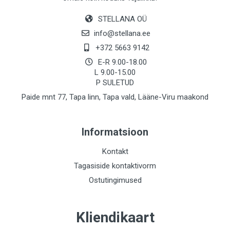
STELLANA OÜ
info@stellana.ee
+372 5663 9142
E-R 9.00-18.00
L 9.00-15.00
P SULETUD
Paide mnt 77, Tapa linn, Tapa vald, Lääne-Viru maakond
Informatsioon
Kontakt
Tagasiside kontaktivorm
Ostutingimused
Kliendikaart