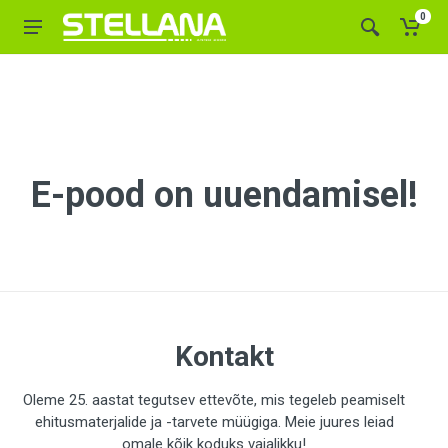
0
E-pood on uuendamisel!
Kontakt
Oleme 25. aastat tegutsev ettevõte, mis tegeleb peamiselt
ehitusmaterjalide ja -tarvete müügiga. Meie juures leiad
omale kõik koduks vajalikku!