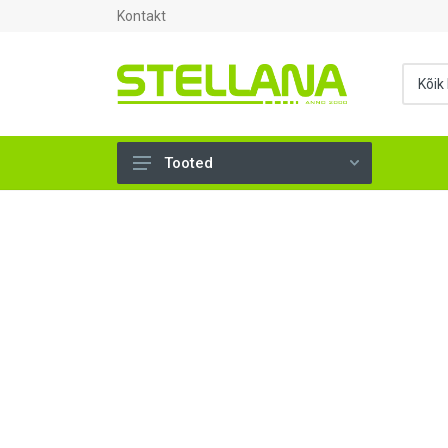
Kontakt
Tooted
UKSED, AKNAD (295)
AHJUTARBED (165)
KINNITUSVAHENDID (276)
TÖÖRIISTAD (904)
SANTEHNIKA (1498)
VENTILATSIOON (209)
KARKASS (57)