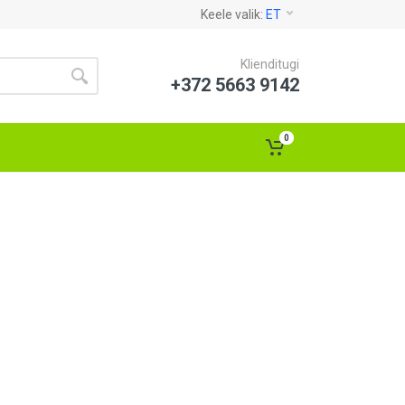
Keele valik:
ET
Klienditugi
+372 5663 9142
0