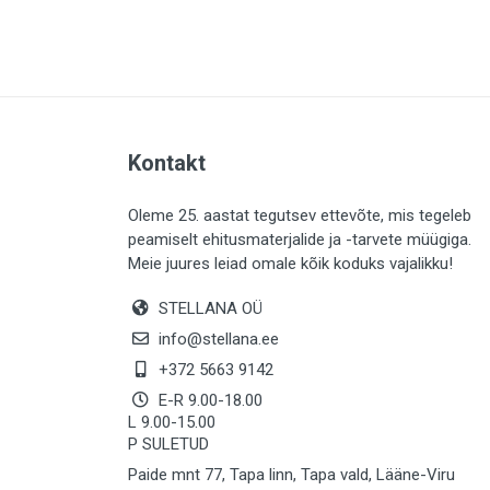
PLAADID (64)
ELEKTER (765)
KATUS (13)
SAEMATERJALID (8)
Kontakt
LIISTUD (184)
KIVID (31)
Oleme 25. aastat tegutsev ettevõte, mis tegeleb
peamiselt ehitusmaterjalide ja -tarvete müügiga.
KATTED (134)
Meie juures leiad omale kõik koduks vajalikku!
AIATARBED (647)
STELLANA OÜ
MAALRITARBED (1029)
info@stellana.ee
SOOJUSTUS (15)
+372 5663 9142
E-R 9.00-18.00
KEEMIA (221)
L 9.00-15.00
P SULETUD
TÖÖRIIDED (117)
Paide mnt 77, Tapa linn, Tapa vald, Lääne-Viru
SAUN (8)